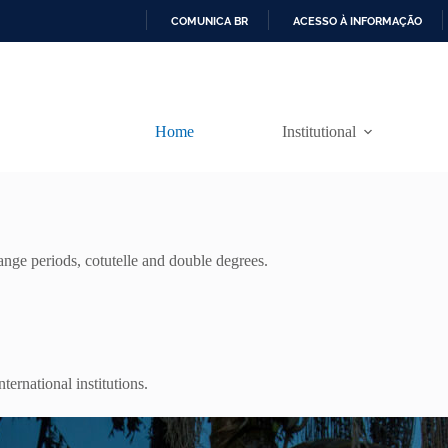
COMUNICA BR
ACESSO À INFORMAÇÃO
I
R
P
A
R
Home
Institutional
A
O
C
O
N
T
E
ange periods, cotutelle and double degrees.
Ú
D
O
ternational institutions.